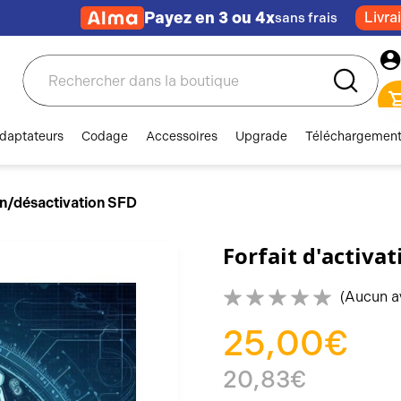
Payez en 3 ou 4x
Livra
sans frais
Rechercher
daptateurs
Codage
Accessoires
Upgrade
Téléchargemen
ion/désactivation SFD
Forfait d'activa
(Aucun a
25,00€
20,83€