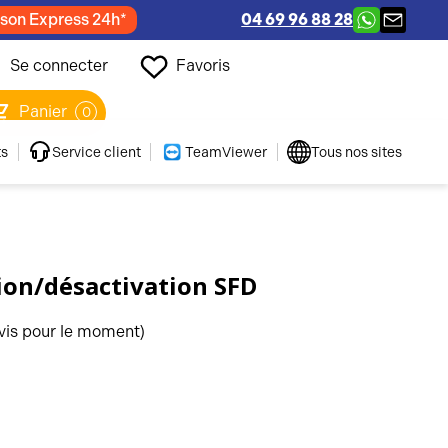
ison Express 24h*
04 69 96 88 28
Se connecter
Favoris
Panier
0
ts
Service client
TeamViewer
Tous nos sites
tion/désactivation SFD
vis pour le moment)