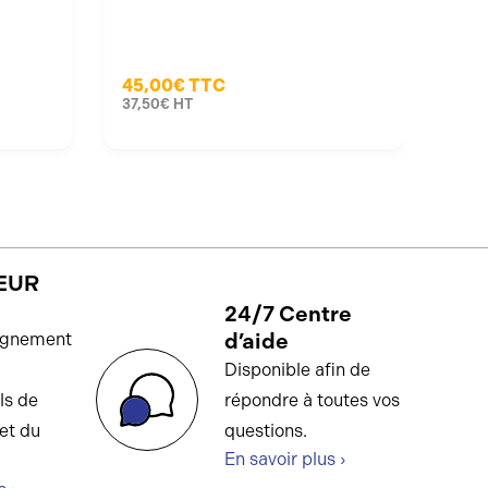
45,00€
TTC
90,
37,50€
HT
75,0
EUR
24/7 Centre
d’aide
gnement
Disponible afin de
ls de
répondre à toutes vos
et du
questions.
En savoir plus ›