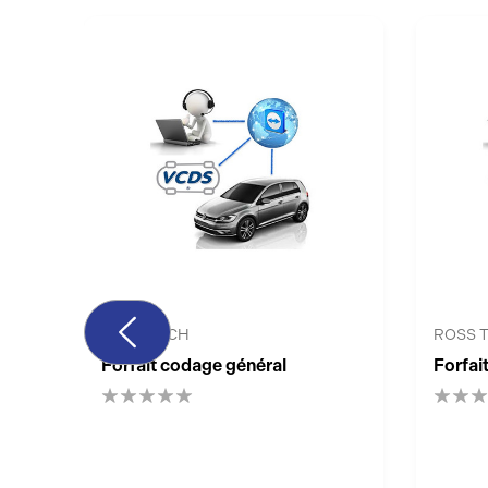
ROSS TECH
ROSS 
Forfait codage général
Forfai