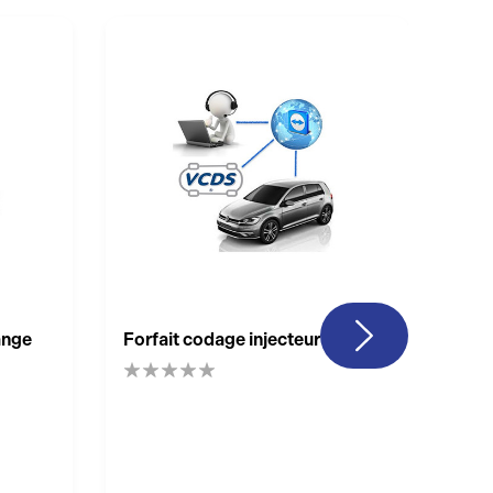
dange
Forfait codage injecteur
ROS
For