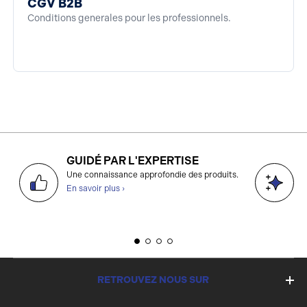
CGV B2B
Conditions generales pour les professionnels.
GUIDÉ PAR L'EXPERTISE
D
Une connaissance approfondie des produits.
g
En savoir plus ›
E
RETROUVEZ NOUS SUR