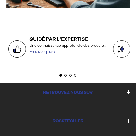
GUIDÉ PAR L'EXPERTISE
D
Une connaissance approfondie des produits.
g
En savoir plus ›
E
RETROUVEZ NOUS SUR
ROSSTECH.FR