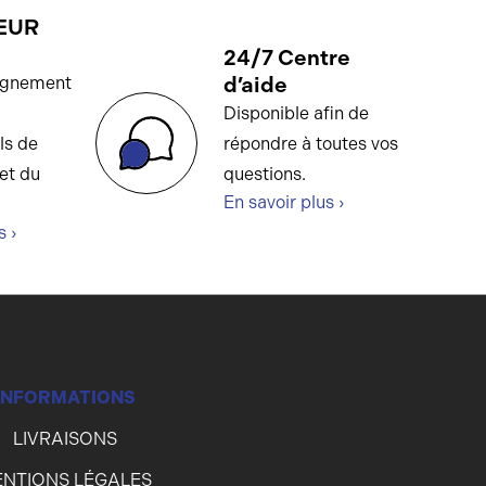
EUR
24/7 Centre
d’aide
gnement
Disponible afin de
ls de
répondre à toutes vos
et du
questions.
En savoir plus ›
s ›
INFORMATIONS
LIVRAISONS
NTIONS LÉGALES