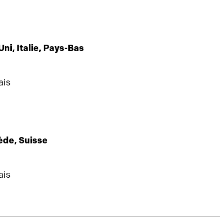
i, Italie, Pays-Bas
lais
ède, Suisse
lais