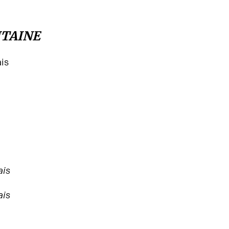
ITAINE
ais
ais
ais