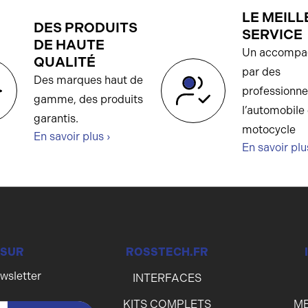
LE MEILL
DES PRODUITS
SERVICE
DE HAUTE
Un accompa
QUALITÉ
par des
Des marques haut de
professionne
gamme, des produits
l’automobile 
garantis.
motocycle
En savoir plus ›
En savoir plu
 SUR
ROSSTECH.FR
ewsletter
INTERFACES
KITS COMPLETS
ME