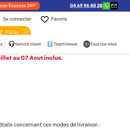
ison Express 24h*
04 69 96 88 28
Se connecter
Favoris
Panier
0
ts
Service client
TeamViewer
Tous nos sites
llet au 07 Aout inclus.
n
détails concernant ces modes de livraison :