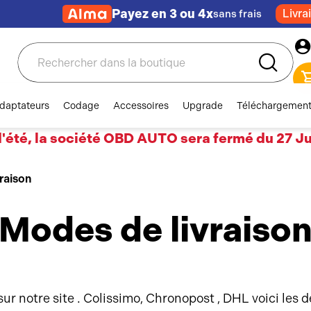
Payez en 3 ou 4x
Livra
sans frais
Rechercher
daptateurs
Codage
Accessoires
Upgrade
Téléchargemen
'été, la société OBD AUTO sera fermé du 27 Jui
raison
Modes de livraiso
ur notre site . Colissimo, Chronopost , DHL voici les 