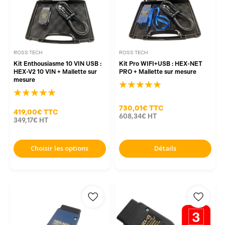
ROSS TECH
ROSS TECH
Kit Enthousiasme 10 VIN USB :
Kit Pro WIFI+USB : HEX-NET
HEX-V2 10 VIN + Mallette sur
PRO + Mallette sur mesure
mesure
730,01€
TTC
419,00€
TTC
608,34€
HT
349,17€
HT
Choisir les options
Détails