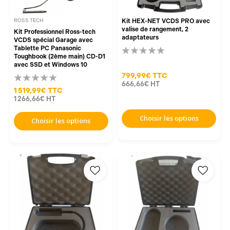
ROSS TECH
Kit HEX-NET VCDS PRO avec
valise de rangement, 2
Kit Professionnel Ross-tech
adaptateurs
VCDS spécial Garage avec
Tablette PC Panasonic
Toughbook (2ème main) CD-D1
avec SSD et Windows 10
799,99€
TTC
666,66€
HT
1 519,99€
TTC
1 266,66€
HT
Choisir les options
Choisir les options