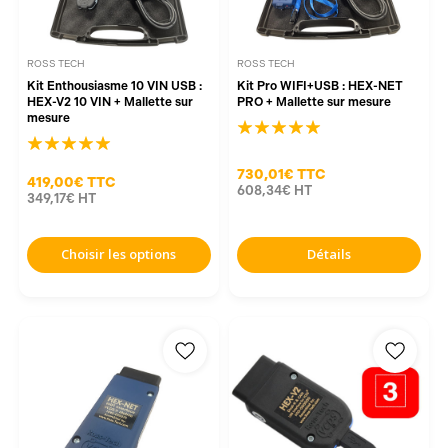
ROSS TECH
ROSS TECH
Kit Enthousiasme 10 VIN USB :
Kit Pro WIFI+USB : HEX-NET
HEX-V2 10 VIN + Mallette sur
PRO + Mallette sur mesure
mesure
730,01€
TTC
419,00€
TTC
608,34€
HT
349,17€
HT
Choisir les options
Détails