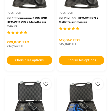
ROSS TECH
ROSS TECH
Kit Enthousiasme 3 VIN USB :
Kit Pro USB : HEX-V2 PRO +
HEX-V2 3 VIN + Mallette sur
Mallette sur mesure
mesure
619,01€
TTC
299,00€
TTC
515,84€
HT
249,17€
HT
Choisir les options
Choisir les options