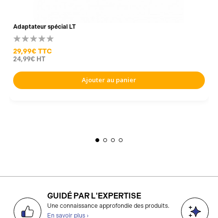
Adaptateur spécial LT
29,99€
TTC
24,99€
HT
Ajouter au panier
GUIDÉ PAR L'EXPERTISE
D
Une connaissance approfondie des produits.
g
En savoir plus ›