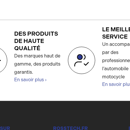
LE MEILL
DES PRODUITS
SERVICE
DE HAUTE
Un accompa
QUALITÉ
par des
Des marques haut de
professionne
gamme, des produits
l’automobile 
garantis.
motocycle
En savoir plus ›
En savoir plu
 SUR
ROSSTECH.FR