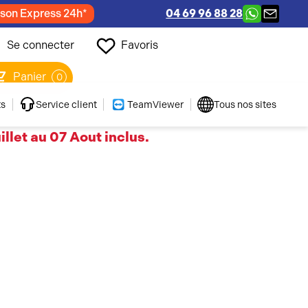
ison Express 24h*
04 69 96 88 28
Se connecter
Favoris
Panier
0
ts
Service client
TeamViewer
Tous nos sites
llet au 07 Aout inclus.