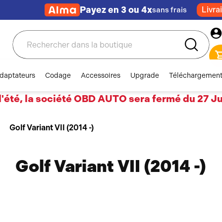
Payez en 3 ou 4x
Livra
sans frais
Rechercher
daptateurs
Codage
Accessoires
Upgrade
Téléchargemen
'été, la société OBD AUTO sera fermé du 27 Jui
Golf Variant VII (2014 -)
Golf Variant VII (2014 -)