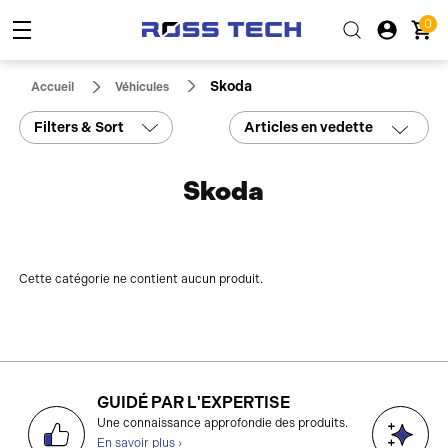
0
Skoda
Accueil
Véhicules
Filters & Sort
Articles en vedette
Skoda
Cette catégorie ne contient aucun produit.
GUIDÉ PAR L'EXPERTISE
D
Une connaissance approfondie des produits.
g
En savoir plus ›