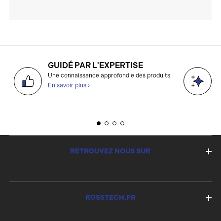
GUIDÉ PAR L'EXPERTISE
D
Une connaissance approfondie des produits.
g
En savoir plus ›
E
RETROUVEZ NOUS SUR
ROSSTECH.FR