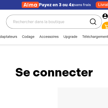
Payez en 3 ou 4x
Livra
sans frais
Rechercher
daptateurs
Codage
Accessoires
Upgrade
Téléchargemen
Se connecter