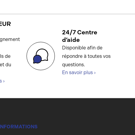
EUR
24/7 Centre
d’aide
gnement
Disponible afin de
ls de
répondre à toutes vos
et du
questions.
En savoir plus ›
s ›
INFORMATIONS