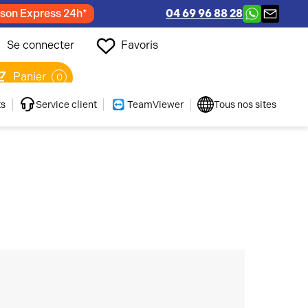
ison Express 24h*
04 69 96 88 28
Se connecter
Favoris
Panier
0
ts
Service client
TeamViewer
Tous nos sites