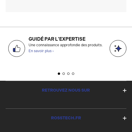
GUIDÉ PAR L'EXPERTISE
D
Une connaissance approfondie des produits.
g
En savoir plus ›
E
RETROUVEZ NOUS SUR
ROSSTECH.FR