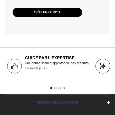
CRÉER UN COMPTE
GUIDÉ PAR L'EXPERTISE
D
Une connaissance approfondie des produits.
g
En savoir plus ›
E
RETROUVEZ NOUS SUR