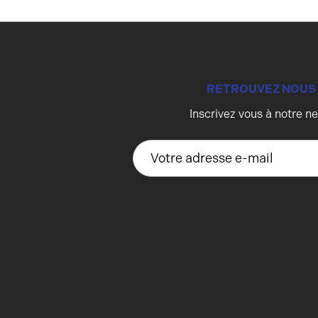
RETROUVEZ NOUS
Inscrivez vous à notre n
A
d
r
e
s
s
e
e
-
m