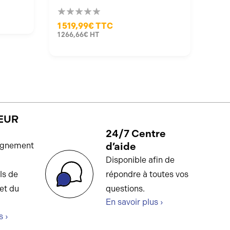
1 519,99€
TTC
1 266,66€
HT
EUR
24/7 Centre
d’aide
gnement
Disponible afin de
ls de
répondre à toutes vos
et du
questions.
En savoir plus ›
s ›