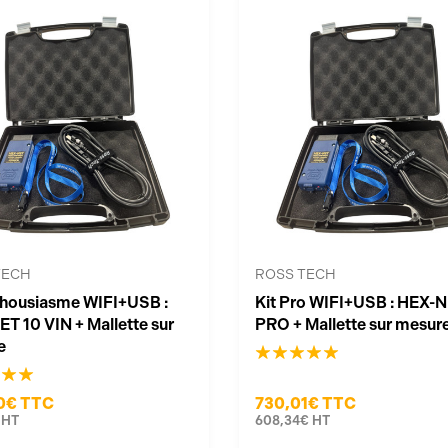
TECH
ROSS TECH
thousiasme WIFI+USB :
Kit Pro WIFI+USB : HEX-
T 10 VIN + Mallette sur
PRO + Mallette sur mesur
e
0€
TTC
730,01€
TTC
HT
608,34€
HT