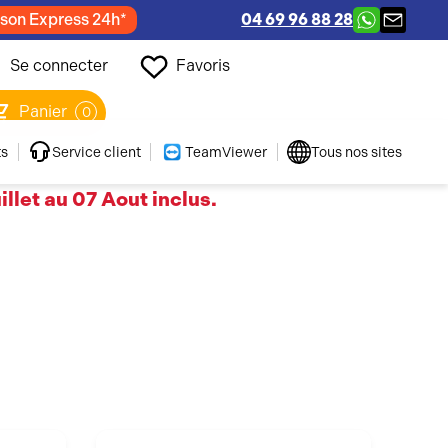
ison Express 24h*
04 69 96 88 28
Se connecter
Favoris
Panier
0
ts
Service client
TeamViewer
Tous nos sites
llet au 07 Aout inclus.