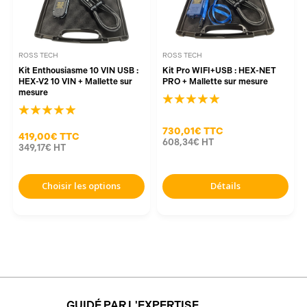
ROSS TECH
ROSS TECH
Kit Enthousiasme 10 VIN USB :
Kit Pro WIFI+USB : HEX-NET
HEX-V2 10 VIN + Mallette sur
PRO + Mallette sur mesure
mesure
730,01€
TTC
419,00€
TTC
608,34€
HT
349,17€
HT
Choisir les options
Détails
GUIDÉ PAR L'EXPERTISE