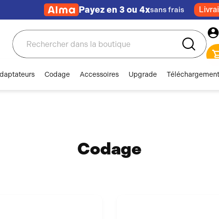
Payez en 3 ou 4x
Livra
sans frais
Rechercher
daptateurs
Codage
Accessoires
Upgrade
Téléchargemen
Codage