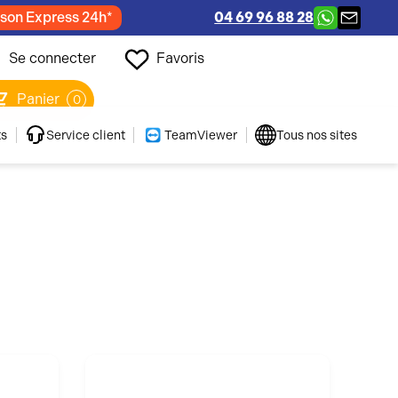
ison Express 24h*
04 69 96 88 28
Se connecter
Favoris
Panier
0
ts
Service client
TeamViewer
Tous nos sites