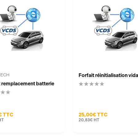
TECH
Forfait réinitialisation vi
t remplacement batterie
€
TTC
25,00€
TTC
HT
20,83€
HT