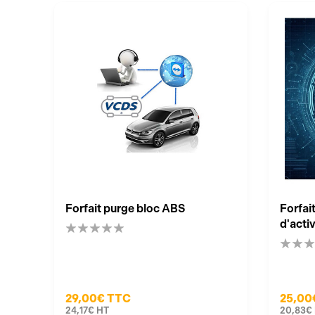
Forfait purge bloc ABS
Forfai
d'acti
29,00€
TTC
25,00
24,17€
HT
20,83€