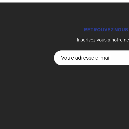
RETROUVEZ NOUS
Inscrivez vous à notre n
A
d
r
e
s
s
e
e
-
m
a