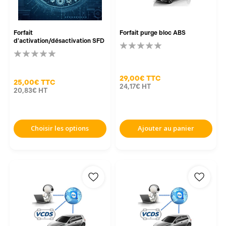
Forfait
Forfait purge bloc ABS
d'activation/désactivation SFD
29,00€
TTC
25,00€
TTC
24,17€
HT
20,83€
HT
Choisir les options
Ajouter au panier