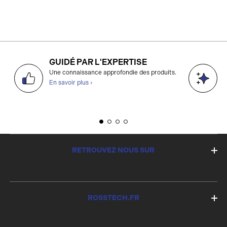
GUIDÉ PAR L'EXPERTISE
D
Une connaissance approfondie des produits.
g
En savoir plus ›
E
RETROUVEZ NOUS SUR
ROSSTECH.FR