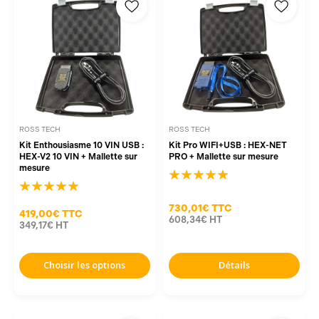
ROSS TECH
ROSS TECH
Kit Enthousiasme 10 VIN USB :
Kit Pro WIFI+USB : HEX-NET
HEX-V2 10 VIN + Mallette sur
PRO + Mallette sur mesure
mesure
730,01€
TTC
419,00€
TTC
608,34€
HT
349,17€
HT
Choisir les options
Détails