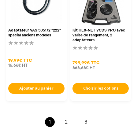
Adaptateur VAS 5051/2 "2x2"
Kit HEX-NET VCDS PRO avec
spécial anciens modèles
valise de rangement, 2
adaptateurs
19,99€
TTC
799,99€
TTC
16,66€
HT
666,66€
HT
Ajouter au panier
Choisir les options
1
2
3