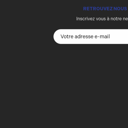
RETROUVEZ NOUS
Inscrivez vous à notre n
A
d
r
e
s
s
e
e
-
m
a
i
l