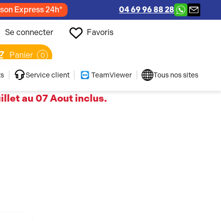
ison Express 24h*
04 69 96 88 28
Se connecter
Favoris
Panier
0
ts
Service client
TeamViewer
Tous nos sites
llet au 07 Aout inclus.